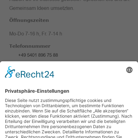
Gemeinsam Ideen umsetzten.
Öffnungszeiten
Mo-Do 7-16 h, Fr. 7-14 h
Telefonnummer
+49 5401 896 75 88
Adresse
Wellendorfer Str. 128 a
49124 Georgsmarienhütte
KONTAKT
Facebook
Instagram