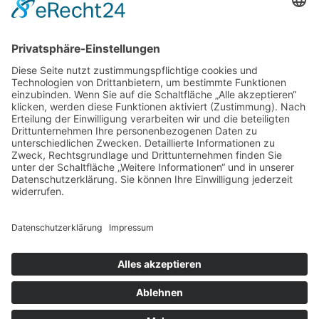
Wellendorfer Str. 128 a
49124 Georgsmarienhütte
KONTAKT
Facebook
Instagram
© 2025 Mario Mohs Garten- und Landschaftsbau GmbH
Made with ♡ Digitalagentur Hälker GmbH