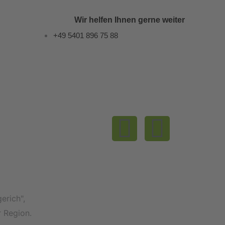
Wir helfen Ihnen gerne weiter
+49 5401 896 75 88
I
F
n
a
s
c
t
e