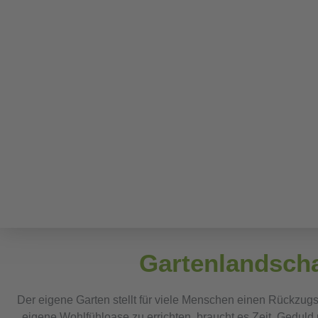
Lengerich
Durch unsere langjährige Erfahrung im
Gartenlandschaftsbau helfen wir Ihnen dabei, Ih
Gartenträume wahr werden zu lassen – direkt hi
Lengerich!
Gartenlandscha
Der eigene Garten stellt für viele Menschen einen Rückzug
eigene Wohlfühloase zu errichten, braucht es Zeit, Geduld