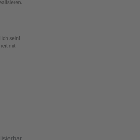
alisieren.
ich sein!
eit mit
isierbar