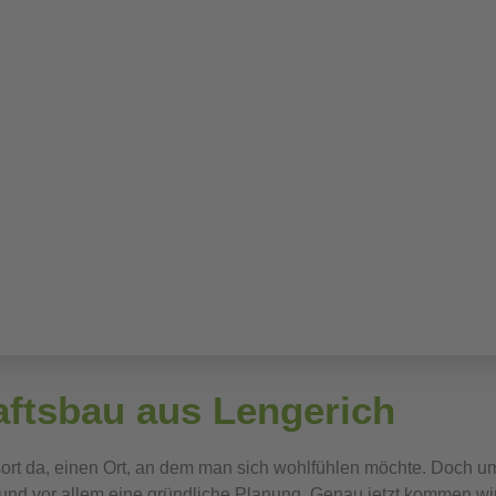
re
er in
ftsbau aus Lengerich
sort da, einen Ort, an dem man sich wohlfühlen möchte. Doch um
 und vor allem eine gründliche Planung. Genau jetzt kommen wir