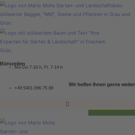
Zum
Inhalt
springen
Bürozeiten
Mo-Do 7-16 h, Fr. 7-14 h
Wir helfen Ihnen gerne weiter
+49 5401 896 75 88
Instagram
Facebook