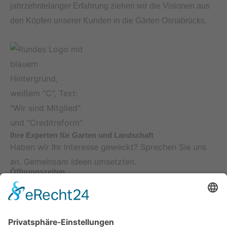
jahrzehntelanger Erfahrung ziehen wir die Visionen aus
den Köpfen unserer Kunden in die Gärten Osnabrücks.
Ihre Experten für Garten und Landschaft
Haben wir Ihr Interesse geweckt? Sprechen Sie uns
an. Gemeinsam Ideen umsetzten.
Öffnungszeiten
Mo-Do 7-16 h, Fr. 7-14 h
Telefonnummer
+49 5401 896 75 88
Adresse