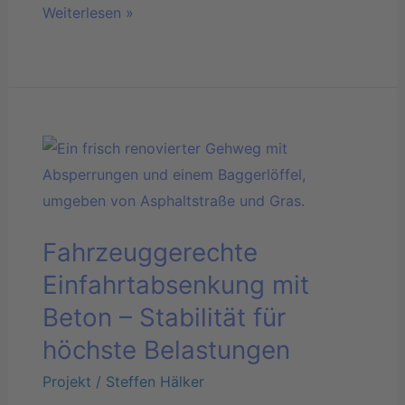
Weiterlesen »
Fahrzeuggerechte
Einfahrtabsenkung
mit
Beton
Fahrzeuggerechte
–
Stabilität
Einfahrtabsenkung mit
für
Beton – Stabilität für
höchste
höchste Belastungen
Belastungen
Projekt
/
Steffen Hälker