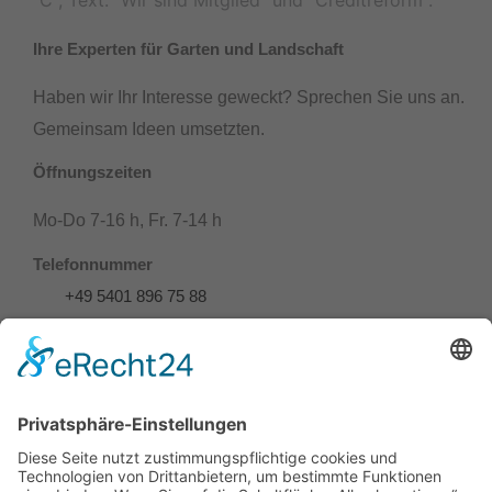
Ihre Experten für Garten und Landschaft
Haben wir Ihr Interesse geweckt? Sprechen Sie uns an.
Gemeinsam Ideen umsetzten.
Öffnungszeiten
Mo-Do 7-16 h, Fr. 7-14 h
Telefonnummer
+49 5401 896 75 88
Adresse
Wellendorfer Str. 128 a
49124 Georgsmarienhütte