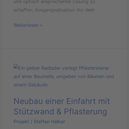
und optisch ansprechende Lösung zu
schaffen. Ausgangssituation Vor dem
Weiterlesen »
Neubau
einer
Einfahrt
mit
Neubau einer Einfahrt mit
Stützwand
&
Stützwand & Pflasterung
Pflasterung
Projekt
/
Steffen Hälker