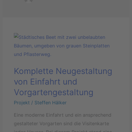
Komplette
Neugestaltung
von
Einfahrt
Komplette Neugestaltung
und
Vorgartengestaltung
von Einfahrt und
Vorgartengestaltung
Projekt
/
Steffen Hälker
Eine moderne Einfahrt und ein ansprechend
gestalteter Vorgarten sind die Visitenkarte
jedes Hauses. Bei diesem Projekt stand eine